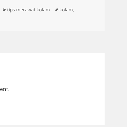
Categories
Tags
tips merawat kolam
kolam
,
ent.