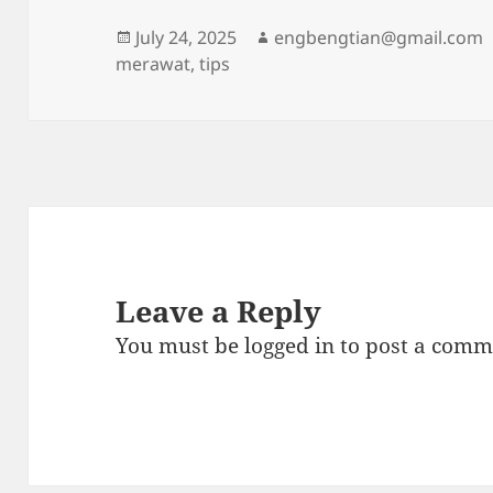
Posted
Author
July 24, 2025
engbengtian@gmail.com
on
merawat
,
tips
Leave a Reply
You must be
logged in
to post a comm