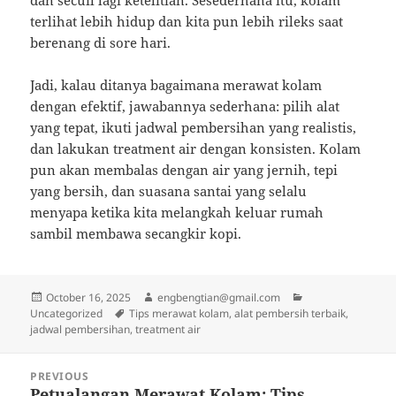
dan secuil lagi ketelitian. Sesederhana itu, kolam
terlihat lebih hidup dan kita pun lebih rileks saat
berenang di sore hari.
Jadi, kalau ditanya bagaimana merawat kolam
dengan efektif, jawabannya sederhana: pilih alat
yang tepat, ikuti jadwal pembersihan yang realistis,
dan lakukan treatment air dengan konsisten. Kolam
pun akan membalas dengan air yang jernih, tepi
yang bersih, dan suasana santai yang selalu
menyapa ketika kita melangkah keluar rumah
sambil membawa secangkir kopi.
Posted
Author
Categories
October 16, 2025
engbengtian@gmail.com
on
Tags
Uncategorized
Tips merawat kolam, alat pembersih terbaik,
jadwal pembersihan, treatment air
Post
PREVIOUS
navigation
Petualangan Merawat Kolam: Tips
Previous